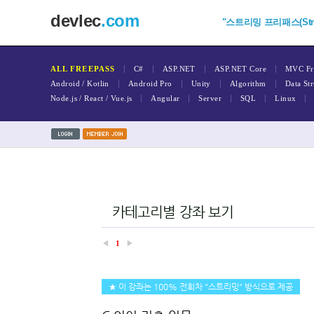
devlec
.com
"스트리밍 프리패스(Stream
|
|
|
|
ALL FREEPASS
C#
ASP.NET
ASP.NET Core
MVC Fr
|
|
|
|
Android / Kotlin
Android Pro
Unity
Algorithm
Data Str
|
|
|
|
|
Node.js / React / Vue.js
Angular
Server
SQL
Linux
카테고리별 강좌 보기
◀
1
▶
★ 이 강좌는 100% 전회차 "스트리밍" 방식으로 제공