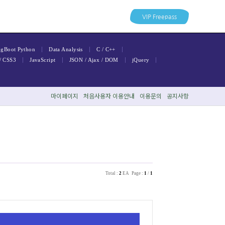
VIP Freepass
|
|
|
ngBoot
Python
Data Analysis
C / C++
|
|
|
|
/ CSS3
JavaScript
JSON / Ajax / DOM
jQuery
마이페이지
처음사용자
자
이용안내
이용문의
공지사항
Total :
2
EA Page :
1
/
1