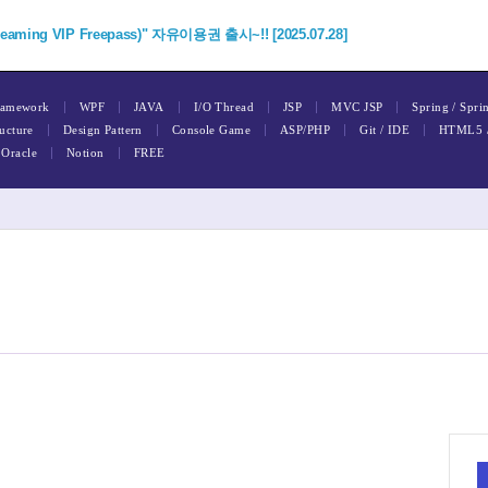
ing VIP Freepass)" 자유이용권 출시~!! [2025.07.28]
|
|
|
|
|
|
amework
WPF
JAVA
I/O Thread
JSP
MVC JSP
Spring / Spri
|
|
|
|
|
ucture
Design Pattern
Console Game
ASP/PHP
Git / IDE
HTML5 
|
|
Oracle
Notion
FREE