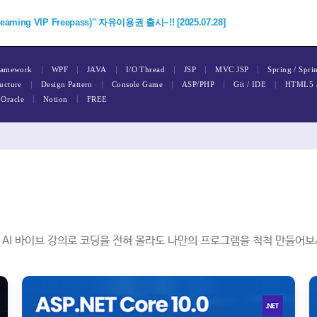
ing VIP Freepass)" 자유이용권 출시~!! [2025.07.28]
|
|
|
|
|
|
amework
WPF
JAVA
I/O Thread
JSP
MVC JSP
Spring / Spri
|
|
|
|
|
ucture
Design Pattern
Console Game
ASP/PHP
Git / IDE
HTML5 
|
|
Oracle
Notion
FREE
I 바이브 강의로 코딩을 전혀 몰라도 나만의 프로그램을 척척 만들어보세