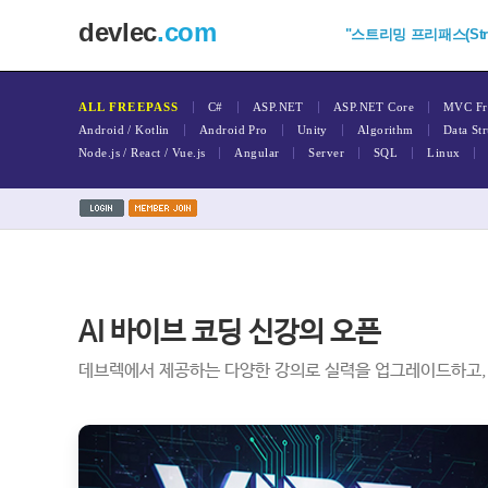
devlec
.com
"스트리밍 프리패스(Stream
|
|
|
|
ALL FREEPASS
C#
ASP.NET
ASP.NET Core
MVC Fr
|
|
|
|
Android / Kotlin
Android Pro
Unity
Algorithm
Data Str
|
|
|
|
|
Node.js / React / Vue.js
Angular
Server
SQL
Linux
AI 바이브 코딩 신강의 오픈
데브렉에서 제공하는 다양한 강의로 실력을 업그레이드하고, A