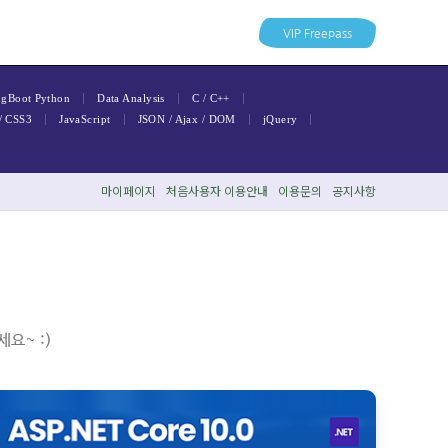
VIP Freepass
|
|
|
ngBoot
Python
Data Analysis
C / C++
|
|
|
|
/ CSS3
JavaScript
JSON / Ajax / DOM
jQuery
마이페이지
처음사용자
자
이용안내
이용문의
공지사항
요~ :)